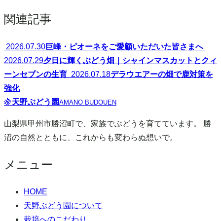
ナ
関連記事
ビ
ゲ
2026.07.30
巨峰・ピオーネをご愛顧いただいた皆さまへ
2026.07.29
夕日に輝くぶどう畑｜シャインマスカットとクィ
ー
ーンセブンの生育
2026.07.18
デラウエアーの畑で鹿対策を
シ
強化
🍇
天野ぶどう園
AMANO BUDOUEN
ョ
山梨県甲州市勝沼町で、家族でぶどうを育てています。 勝
ン
沼の自然とともに、これからも変わらぬ想いで。
メニュー
HOME
天野ぶどう園について
栽培へのこだわり