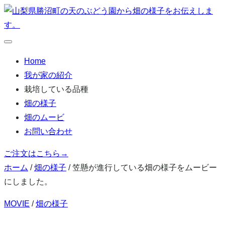
本
文
へ
メ
移
ニ
Home
ュ
動
ー
我が家の紹介
栽培している品種
畑の様子
畑のムービ
お問い合わせ
ご注文はこちら
→
ホーム
/
畑の様子
/
笠懸が進行している畑の様子をムービー
にしました。
MOVIE
/
畑の様子