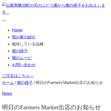
本
文
へ
メ
移
ニ
Home
ュ
動
ー
我が家の紹介
栽培している品種
畑の様子
畑のムービ
お問い合わせ
ご注文はこちら
→
ホーム
/
畑の様子
/
明日のFarmers Market出店のお知らせ
News
明日のFarmers Market出店のお知らせ