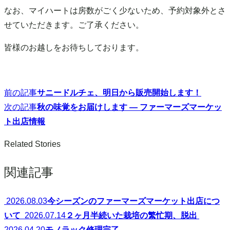
なお、マイハートは房数がごく少ないため、予約対象外とさ
せていただきます。ご了承ください。
皆様のお越しをお待ちしております。
前の記事
サニードルチェ、明日から販売開始します！
投
次の記事
秋の味覚をお届けします ― ファーマーズマーケッ
稿
ト出店情報
ナ
Related Stories
ビ
関連記事
ゲ
2026.08.03
今シーズンのファーマーズマーケット出店につ
ー
いて
2026.07.14
２ヶ月半続いた栽培の繁忙期、脱出
シ
2026.04.20
モノラック修理完了