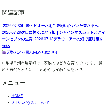
ナ
関連記事
ビ
ゲ
2026.07.30
巨峰・ピオーネをご愛顧いただいた皆さまへ
2026.07.29
夕日に輝くぶどう畑｜シャインマスカットとクィ
ー
ーンセブンの生育
2026.07.18
デラウエアーの畑で鹿対策を
シ
強化
天野ぶどう園
AMANO BUDOUEN
ョ
山梨県甲州市勝沼町で、家族でぶどうを育てています。 勝
ン
沼の自然とともに、これからも変わらぬ想いで。
メニュー
HOME
天野ぶどう園について