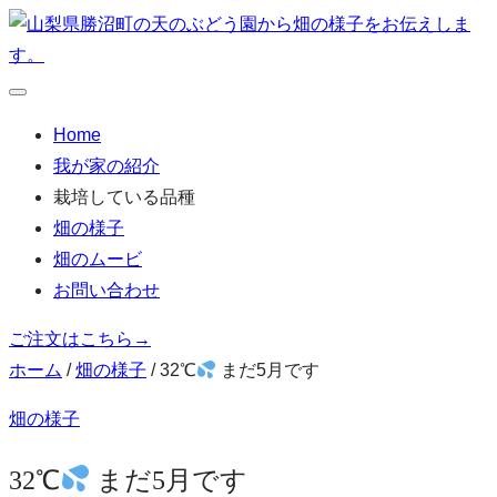
本
文
へ
メ
移
ニ
Home
ュ
動
ー
我が家の紹介
栽培している品種
畑の様子
畑のムービ
お問い合わせ
ご注文はこちら
→
ホーム
/
畑の様子
/
32℃
まだ5月です
畑の様子
32℃
まだ5月です