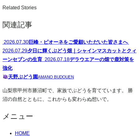
稿
Related Stories
ナ
関連記事
ビ
ゲ
2026.07.30
巨峰・ピオーネをご愛顧いただいた皆さまへ
2026.07.29
夕日に輝くぶどう畑｜シャインマスカットとクィ
ー
ーンセブンの生育
2026.07.18
デラウエアーの畑で鹿対策を
シ
強化
天野ぶどう園
AMANO BUDOUEN
ョ
山梨県甲州市勝沼町で、家族でぶどうを育てています。 勝
ン
沼の自然とともに、これからも変わらぬ想いで。
メニュー
HOME