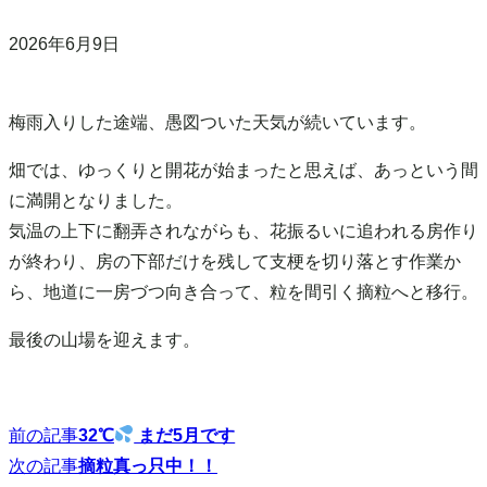
2026年6月9日
梅雨入りした途端、愚図ついた天気が続いています。
畑では、ゆっくりと開花が始まったと思えば、あっという間
に満開となりました。
気温の上下に翻弄されながらも、花振るいに追われる房作り
が終わり、房の下部だけを残して支梗を切り落とす作業か
ら、地道に一房づつ向き合って、粒を間引く摘粒へと移行。
最後の山場を迎えます。
前の記事
32℃
まだ5月です
投
次の記事
摘粒真っ只中！！