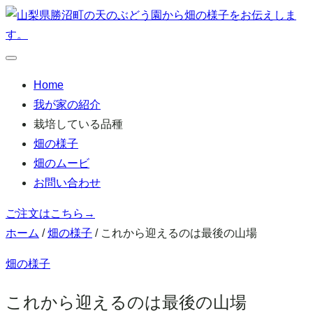
本
文
へ
メ
移
ニ
Home
ュ
動
ー
我が家の紹介
栽培している品種
畑の様子
畑のムービ
お問い合わせ
ご注文はこちら
→
ホーム
/
畑の様子
/
これから迎えるのは最後の山場
畑の様子
これから迎えるのは最後の山場